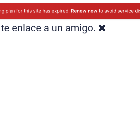
ng plan for this site has expired.
Renew now
to avoid service di
ste enlace a un amigo.