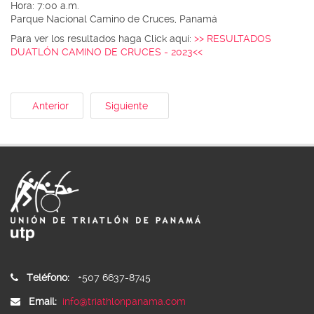
Hora: 7:00 a.m.
Parque Nacional Camino de Cruces, Panamá
Para ver los resultados haga Click aquí:
>> RESULTADOS
DUATLÓN CAMINO DE CRUCES - 2023<<
Anterior
Siguiente
Teléfono:
+507 6637-8745
Email:
info@triathlonpanama.com